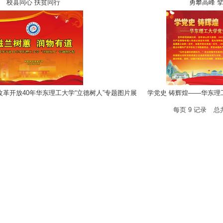
校县同心 扶贫同行
勇攀高峰 
改革开放40年华东理工大学“立德树人”专题图片展
学党史 铸辉煌——华东理
每页
9
记录
总