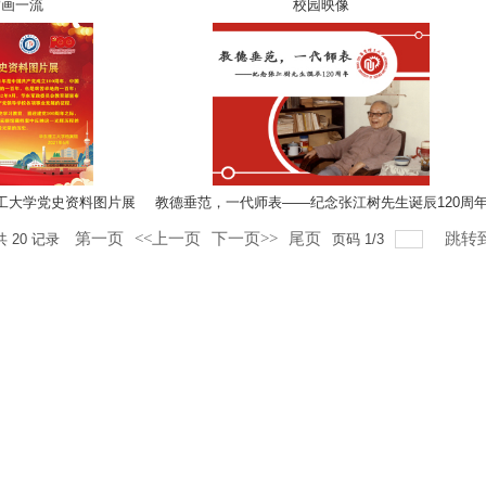
擘画一流
校园映像
工大学党史资料图片展
教德垂范，一代师表——纪念张江树先生诞辰120周
第一页
<<上一页
下一页>>
尾页
跳转
共
20
记录
页码
1
/
3